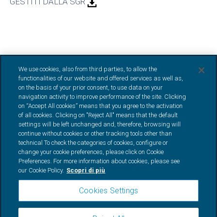
GESTITI DALLA SGR
We use cookies, also from third parties, to allow the
functionalities of our website and offered services as well as,
on the basis of your prior consent, to use data on your
navigation activity to improve performance of the site. Clicking
on “Accept All cookies” means that you agree to the activation
of all cookies. Clicking on "Reject All" means that the default
settings will be left unchanged and, therefore, browsing will
continue without cookies or other tracking tools other than
TeamSystem Capital at Work Società di Gestione del Risparmio S.p.A. Società
technical To check the categories of cookies, configure or
soggetta all’attività di direzione e coordinamento di TeamSystem S.p.A. Capitale
change your cookie preferences, please click on Cookie
sociale (i.v.): €100.000,00 Attività prevalente: esercizio del servizio di gestione
collettiva del risparmio ai sensi dell’articolo 34 del decreto legislativo del 24 febbraio
Preferences. For more information about cookies, please see
1998, n.58 Autorizzazione Banca d’Italia: 265/2020 del 27/05/2020. Numero di
our Cookie Policy.
Scopri di più
iscrizione all’albo delle società di gestione del risparmio (di cui all’art. 35, comma
1, sezione FIA, del TUF), sezione fondi di investimento alternativi: 185. Codice
Cookies Settings
meccanografico Banca d’Italia: 15406.2
Codice LEI (Legal Entity Identier):
815600CDE95800D22130
Numero REA: MI – 2569997
Codice fiscale, numero di
iscrizione al registro imprese e partita IVA: 10973720963