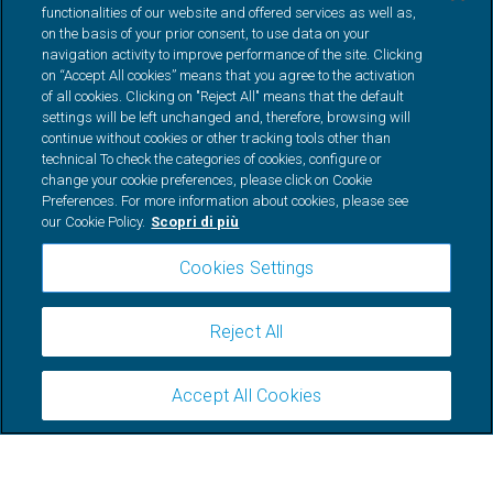
functionalities of our website and offered services as well as,
on the basis of your prior consent, to use data on your
navigation activity to improve performance of the site. Clicking
on “Accept All cookies” means that you agree to the activation
TeamSystem Capital at Work Società di Gestione del Risparmio S.p.A. Società
of all cookies. Clicking on "Reject All" means that the default
soggetta all’attività di direzione e coordinamento di TeamSystem S.p.A. Capitale
sociale (i.v.): €100.000,00 Attività prevalente: esercizio del servizio di gestione
settings will be left unchanged and, therefore, browsing will
collettiva del risparmio ai sensi dell’articolo 34 del decreto legislativo del 24 febbraio
continue without cookies or other tracking tools other than
1998, n.58 Autorizzazione Banca d’Italia: 265/2020 del 27/05/2020. Numero di
technical To check the categories of cookies, configure or
iscrizione all’albo delle società di gestione del risparmio (di cui all’art. 35, comma
change your cookie preferences, please click on Cookie
1, sezione FIA, del TUF), sezione fondi di investimento alternativi: 185. Codice
Preferences. For more information about cookies, please see
meccanografico Banca d’Italia: 15406.2
Codice LEI (Legal Entity Identier):
815600CDE95800D22130
Numero REA: MI – 2569997
Codice fiscale, numero di
our Cookie Policy.
Scopri di più
iscrizione al registro imprese e partita IVA: 10973720963
Cookies Settings
PRIVACY POLICY
COOKIE POLICY
Reject All
COMPLIANCE
ARBITRO PER LE CONTROVERSIE FINANZIARIE
RECLAMI
Accept All Cookies
TEAMSYSTEM
INCASSA SUBITO
AIFI